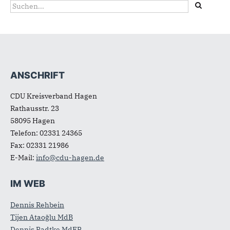
Suchformular
Suche
ANSCHRIFT
Fußbereich
CDU Kreisverband Hagen
Rathausstr. 23
58095
Hagen
Telefon:
02331 24365
Fax:
02331 21986
E-Mail:
info@cdu-hagen.de
IM WEB
Dennis Rehbein
Tijen Ataoğlu MdB
Dennis Radtke MdEP