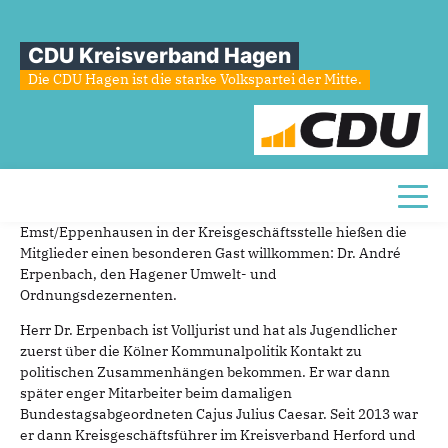
Sie sind hier
»
CDU Emst/Eppenhausen begrüßt Dr. André Erpenbach
CDU Kreisverband Hagen
CDU
Emst/Eppenhausen
begrüßt
Dr.
Die CDU Hagen ist die starke Volkspartei der Mitte.
André
Erpenbach
07.03.2024
Pressemitteilung
Toggl
Im Rahmen der letzten Vorstandssitzung der CDU
Emst/Eppenhausen in der Kreisgeschäftsstelle hießen die
Mitglieder einen besonderen Gast willkommen: Dr. André
Erpenbach, den Hagener Umwelt- und
Ordnungsdezernenten.
Herr Dr. Erpenbach ist Volljurist und hat als Jugendlicher
zuerst über die Kölner Kommunalpolitik Kontakt zu
politischen Zusammenhängen bekommen. Er war dann
später enger Mitarbeiter beim damaligen
Bundestagsabgeordneten Cajus Julius Caesar. Seit 2013 war
er dann Kreisgeschäftsführer im Kreisverband Herford und